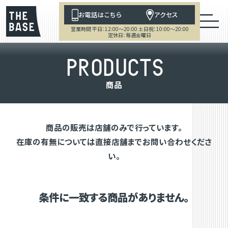
お電話はこちら
アクセス
営業時間 平日：12:00～20:00 土日祝：10:00～20:00
定休日：毎週金曜日
P
R
O
D
U
C
T
S
商
品
商品の販売は店舗のみで行っています。
在庫の有無については直接店舗までお問い合わせくださ
い。
条件に一致する商品がありません。