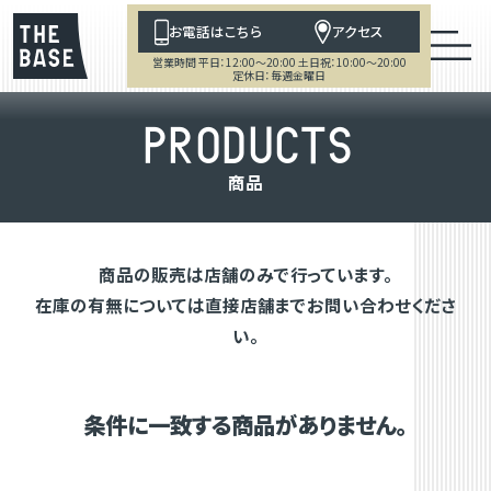
お電話はこちら
アクセス
営業時間 平日：12:00～20:00 土日祝：10:00～20:00
定休日：毎週金曜日
P
R
O
D
U
C
T
S
商
品
商品の販売は店舗のみで行っています。
在庫の有無については直接店舗までお問い合わせくださ
い。
条件に一致する商品がありません。