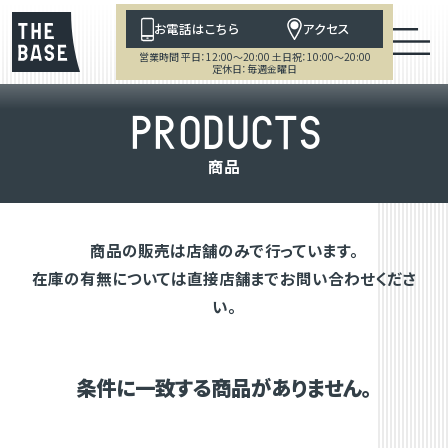
お電話はこちら
アクセス
営業時間 平日：12:00～20:00 土日祝：10:00～20:00
定休日：毎週金曜日
P
R
O
D
U
C
T
S
商
品
商品の販売は店舗のみで行っています。
在庫の有無については直接店舗までお問い合わせくださ
い。
条件に一致する商品がありません。