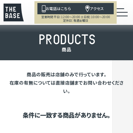
お電話はこちら
アクセス
営業時間 平日：12:00～20:00 土日祝：10:00～20:00
定休日：毎週金曜日
P
R
O
D
U
C
T
S
商
品
商品の販売は店舗のみで行っています。
在庫の有無については直接店舗までお問い合わせくださ
い。
条件に一致する商品がありません。