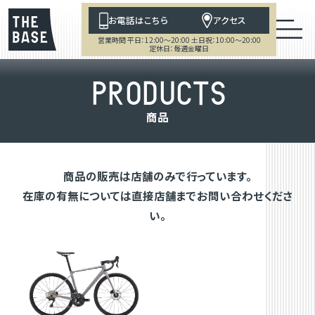
お電話はこちら
アクセス
営業時間 平日：12:00～20:00 土日祝：10:00～20:00
定休日：毎週金曜日
P
R
O
D
U
C
T
S
商
品
商品の販売は店舗のみで行っています。
在庫の有無については直接店舗までお問い合わせくださ
い。