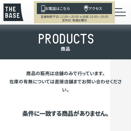
お電話はこちら
アクセス
営業時間 平日：12:00～20:00 土日祝：10:00～20:00
定休日：毎週金曜日
P
R
O
D
U
C
T
S
商
品
商品の販売は店舗のみで行っています。
在庫の有無については直接店舗までお問い合わせくださ
い。
条件に一致する商品がありません。