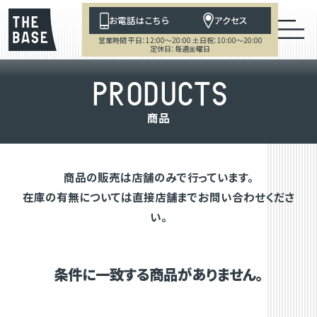
お電話はこちら
アクセス
営業時間 平日：12:00～20:00 土日祝：10:00～20:00
定休日：毎週金曜日
P
R
O
D
U
C
T
S
商
品
商品の販売は店舗のみで行っています。
在庫の有無については直接店舗までお問い合わせくださ
い。
条件に一致する商品がありません。