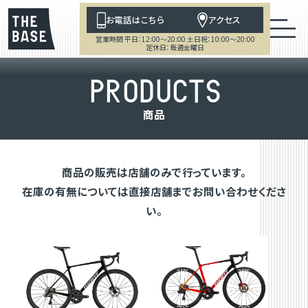
お電話はこちら
アクセス
営業時間 平日：12:00～20:00 土日祝：10:00～20:00
定休日：毎週金曜日
P
R
O
D
U
C
T
S
商
品
商品の販売は店舗のみで行っています。
在庫の有無については直接店舗までお問い合わせくださ
い。