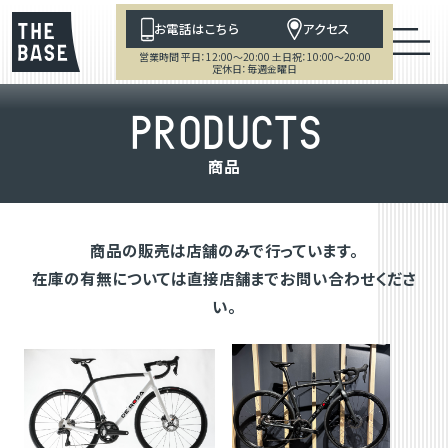
お電話はこちら
アクセス
営業時間 平日：12:00～20:00 土日祝：10:00～20:00
定休日：毎週金曜日
P
R
O
D
U
C
T
S
商
品
商品の販売は店舗のみで行っています。
在庫の有無については直接店舗までお問い合わせくださ
い。