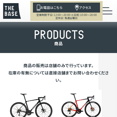
お電話はこちら
アクセス
営業時間 平日：12:00～20:00 土日祝：10:00～20:00
定休日：毎週金曜日
P
R
O
D
U
C
T
S
商
品
商品の販売は店舗のみで行っています。
在庫の有無については直接店舗までお問い合わせくださ
い。