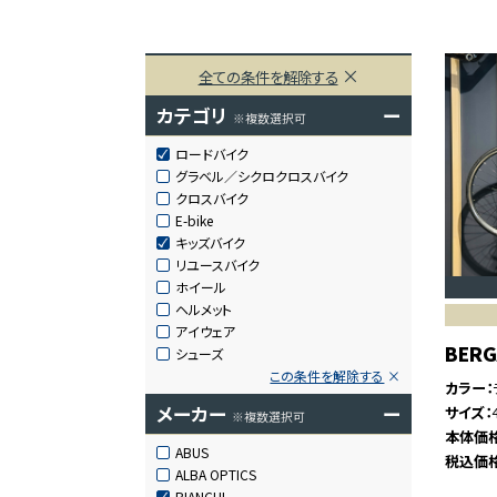
全ての条件を解除する
カテゴリ
ー
※複数選択可
ロードバイク
グラベル／シクロクロスバイク
クロスバイク
E-bike
キッズバイク
リユースバイク
ホイール
ヘルメット
アイウェア
BER
シューズ
この条件を解除する
カラー
メーカー
ー
サイズ
※複数選択可
本体価
ABUS
税込価
ALBA OPTICS
BIANCHI