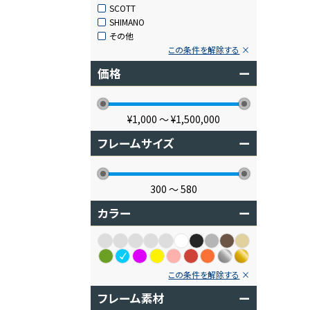
SCOTT
SHIMANO
その他
この条件を解除する
価格
ー
¥1,000
〜
¥1,500,000
フレームサイズ
ー
300
〜
580
カラー
ー
この条件を解除する
フレーム素材
ー