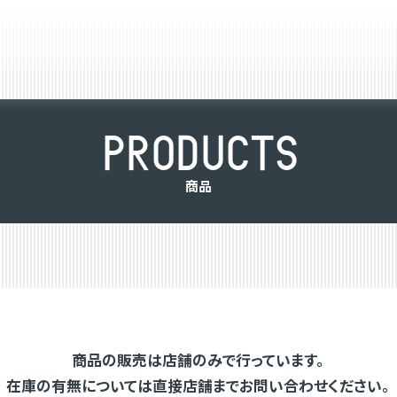
P
R
O
D
U
C
T
S
商
品
商品の販売は店舗のみで行っています。
在庫の有無については直接店舗までお問い合わせください。