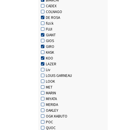
CADEX
COLNAGO
DE ROSA
fizi:k
FUJI
GIANT
GIOS
GIRO
KASK
KOO
LAZER
Liv
LOUIS GARNEAU
LOOK
MET
MARIN
MIYATA
MERIDA
OAKLEY
OGK KABUTO
POC
QUOC