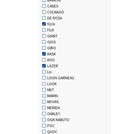
CADEX
COLNAGO
DE ROSA
fizi:k
FUJI
GIANT
GIOS
GIRO
KASK
KOO
LAZER
Liv
LOUIS GARNEAU
LOOK
MET
MARIN
MIYATA
MERIDA
OAKLEY
OGK KABUTO
POC
QUOC