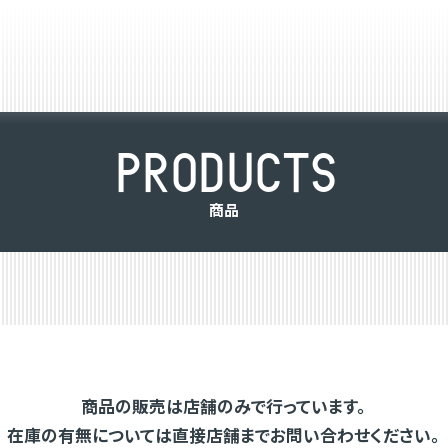
P
R
O
D
U
C
T
S
商
品
商品の販売は店舗のみで行っています。
在庫の有無については直接店舗までお問い合わせください。