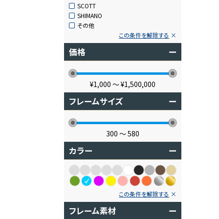
SCOTT
SHIMANO
その他
この条件を解除する
価格
ー
¥1,000
〜
¥1,500,000
フレームサイズ
ー
300
〜
580
カラー
ー
この条件を解除する
フレーム素材
ー