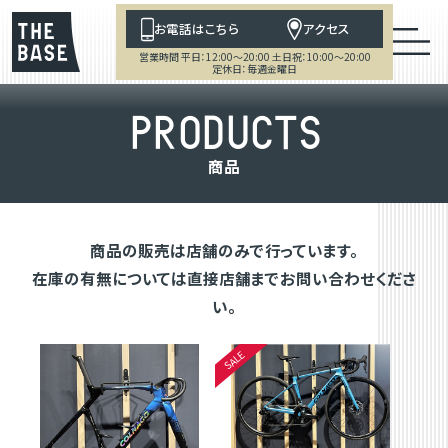
お電話はこちら
アクセス
営業時間 平日：12:00～20:00 土日祝：10:00～20:00
定休日：毎週金曜日
P
R
O
D
U
C
T
S
商
品
商品の販売は店舗のみで行っています。
在庫の有無については直接店舗までお問い合わせくださ
い。