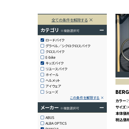
全ての条件を解除する
カテゴリ
ー
※複数選択可
ロードバイク
グラベル／シクロクロスバイク
クロスバイク
E-bike
キッズバイク
リユースバイク
ホイール
ヘルメット
アイウェア
BER
シューズ
この条件を解除する
カラー
メーカー
ー
サイズ
※複数選択可
本体価
ABUS
税込価
ALBA OPTICS
BIANCHI