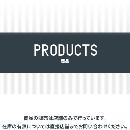
P
R
O
D
U
C
T
S
商
品
商品の販売は店舗のみで行っています。
在庫の有無については直接店舗までお問い合わせください。