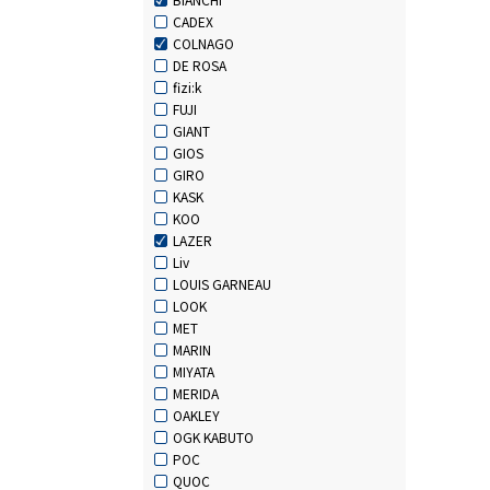
CADEX
COLNAGO
DE ROSA
fizi:k
FUJI
GIANT
GIOS
GIRO
KASK
KOO
LAZER
Liv
LOUIS GARNEAU
LOOK
MET
MARIN
MIYATA
MERIDA
OAKLEY
OGK KABUTO
POC
QUOC