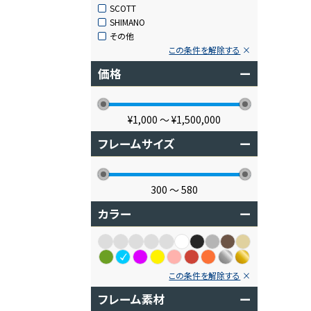
SCOTT
SHIMANO
その他
この条件を解除する
価格
ー
¥1,000
〜
¥1,500,000
フレームサイズ
ー
300
〜
580
カラー
ー
この条件を解除する
フレーム素材
ー