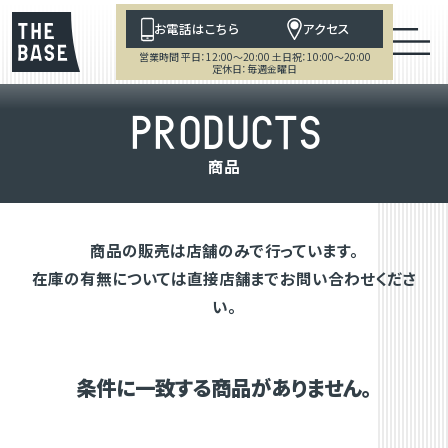
お電話はこちら
アクセス
営業時間 平日：12:00～20:00 土日祝：10:00～20:00
定休日：毎週金曜日
P
R
O
D
U
C
T
S
商
品
商品の販売は店舗のみで行っています。
在庫の有無については直接店舗までお問い合わせくださ
い。
条件に一致する商品がありません。