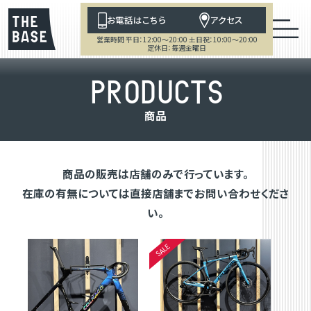
お電話はこちら
アクセス
営業時間 平日：12:00～20:00 土日祝：10:00～20:00
定休日：毎週金曜日
P
R
O
D
U
C
T
S
商
品
商品の販売は店舗のみで行っています。
在庫の有無については直接店舗までお問い合わせくださ
い。