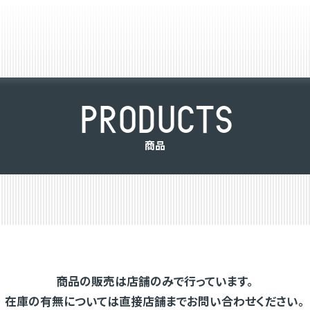
P
R
O
D
U
C
T
S
商
品
商品の販売は店舗のみで行っています。
在庫の有無については直接店舗までお問い合わせください。