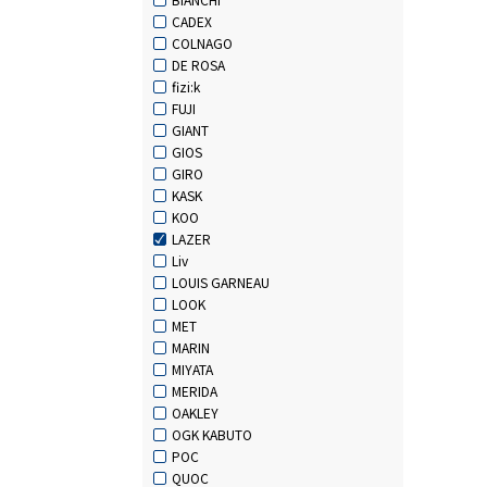
CADEX
COLNAGO
DE ROSA
fizi:k
FUJI
GIANT
GIOS
GIRO
KASK
KOO
LAZER
Liv
LOUIS GARNEAU
LOOK
MET
MARIN
MIYATA
MERIDA
OAKLEY
OGK KABUTO
POC
QUOC