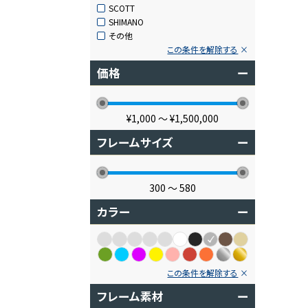
SCOTT
SHIMANO
その他
この条件を解除する
価格
ー
¥1,000
〜
¥1,500,000
フレームサイズ
ー
300
〜
580
カラー
ー
この条件を解除する
フレーム素材
ー