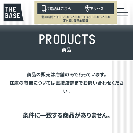
お電話はこちら
アクセス
営業時間 平日：12:00～20:00 土日祝：10:00～20:00
定休日：毎週金曜日
P
R
O
D
U
C
T
S
商
品
商品の販売は店舗のみで行っています。
在庫の有無については直接店舗までお問い合わせくださ
い。
条件に一致する商品がありません。