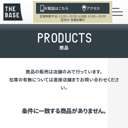
お電話はこちら
アクセス
営業時間 平日：12:00～20:00 土日祝：10:00～20:00
定休日：毎週金曜日
P
R
O
D
U
C
T
S
商
品
商品の販売は店舗のみで行っています。
在庫の有無については直接店舗までお問い合わせくださ
い。
条件に一致する商品がありません。