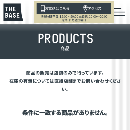
お電話はこちら
アクセス
営業時間 平日：12:00～20:00 土日祝：10:00～20:00
定休日：毎週金曜日
P
R
O
D
U
C
T
S
商
品
商品の販売は店舗のみで行っています。
在庫の有無については直接店舗までお問い合わせくださ
い。
条件に一致する商品がありません。