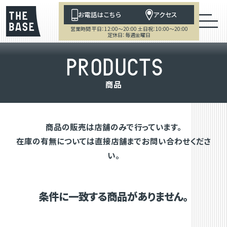
お電話はこちら
アクセス
営業時間 平日：12:00～20:00 土日祝：10:00～20:00
定休日：毎週金曜日
P
R
O
D
U
C
T
S
商
品
商品の販売は店舗のみで行っています。
在庫の有無については直接店舗までお問い合わせくださ
い。
条件に一致する商品がありません。