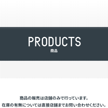
P
R
O
D
U
C
T
S
商
品
商品の販売は店舗のみで行っています。
在庫の有無については直接店舗までお問い合わせください。