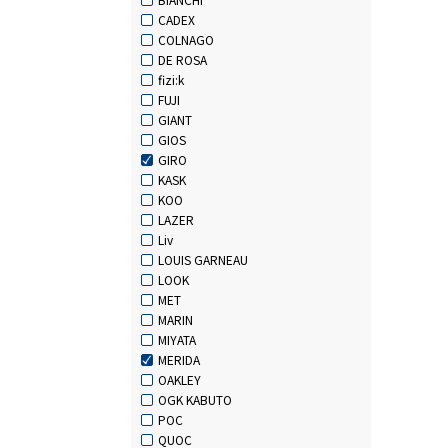
CADEX
COLNAGO
DE ROSA
fizi:k
FUJI
GIANT
GIOS
GIRO
KASK
KOO
LAZER
Liv
LOUIS GARNEAU
LOOK
MET
MARIN
MIYATA
MERIDA
OAKLEY
OGK KABUTO
POC
QUOC