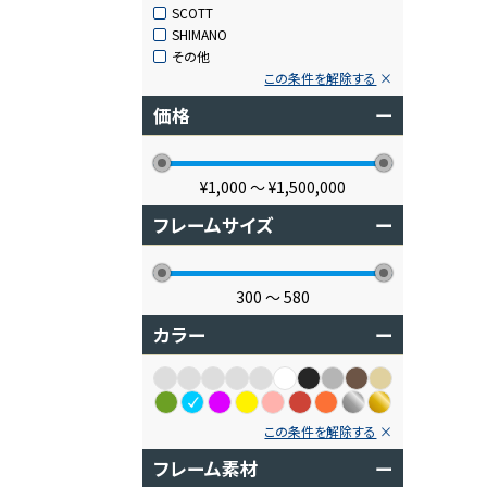
SCOTT
SHIMANO
その他
この条件を解除する
価格
ー
¥1,000
〜
¥1,500,000
フレームサイズ
ー
300
〜
580
カラー
ー
この条件を解除する
フレーム素材
ー