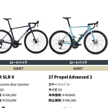
ロードバイク
ロードバイク
GIANT
GIANT
R SLR 0
27 Propel Advanced 2
Azurite Blue Splatter
カラー
ﾏｯﾊﾌﾞﾙｰ
425
サイズ
XS
格
￥300,000
本体価格
￥450000
格
￥330,000
税込価格
￥495,000