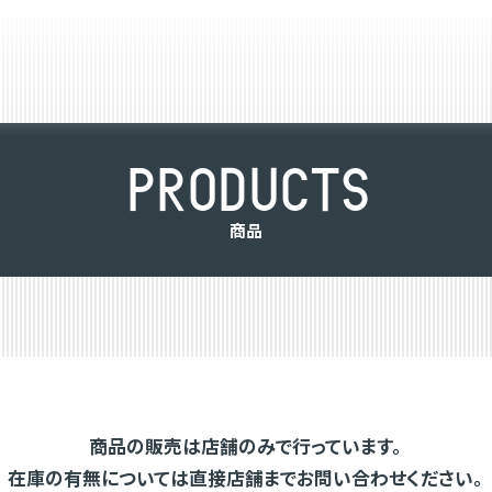
P
R
O
D
U
C
T
S
商
品
商品の販売は店舗のみで行っています。
在庫の有無については直接店舗までお問い合わせください。