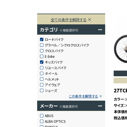
全ての条件を解除する
カテゴリ
ー
※複数選択可
ロードバイク
グラベル／シクロクロスバイク
クロスバイク
E-bike
キッズバイク
リユースバイク
ホイール
ヘルメット
アイウェア
27TC
シューズ
この条件を解除する
カラー
メーカー
ー
サイズ
※複数選択可
本体価
ABUS
税込価
ALBA OPTICS
BIANCHI