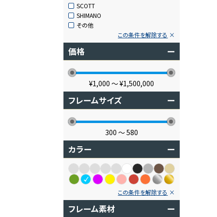
SCOTT
SHIMANO
その他
この条件を解除する
価格
ー
¥1,000
〜
¥1,500,000
フレームサイズ
ー
300
〜
580
カラー
ー
この条件を解除する
フレーム素材
ー