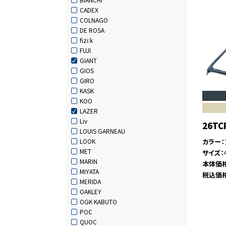
CADEX
COLNAGO
DE ROSA
fizi:k
FUJI
GIANT
GIOS
GIRO
KASK
KOO
LAZER
Liv
26TC
LOUIS GARNEAU
カラー
LOOK
MET
サイズ
MARIN
本体価
MIYATA
税込価
MERIDA
OAKLEY
OGK KABUTO
POC
QUOC