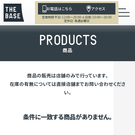
お電話はこちら
アクセス
営業時間 平日：12:00～20:00 土日祝：10:00～20:00
定休日：毎週金曜日
P
R
O
D
U
C
T
S
商
品
商品の販売は店舗のみで行っています。
在庫の有無については直接店舗までお問い合わせくださ
い。
条件に一致する商品がありません。