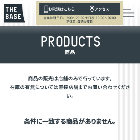
お電話はこちら
アクセス
営業時間 平日：12:00～20:00 土日祝：10:00～20:00
定休日：毎週金曜日
P
R
O
D
U
C
T
S
商
品
商品の販売は店舗のみで行っています。
在庫の有無については直接店舗までお問い合わせくださ
い。
条件に一致する商品がありません。