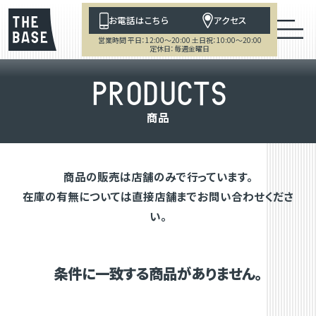
お電話はこちら
アクセス
営業時間 平日：12:00～20:00 土日祝：10:00～20:00
定休日：毎週金曜日
P
R
O
D
U
C
T
S
商
品
商品の販売は店舗のみで行っています。
在庫の有無については直接店舗までお問い合わせくださ
い。
条件に一致する商品がありません。