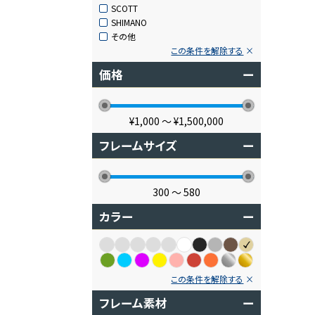
SCOTT
SHIMANO
その他
この条件を解除する
価格
ー
¥1,000
〜
¥1,500,000
フレームサイズ
ー
300
〜
580
カラー
ー
この条件を解除する
フレーム素材
ー