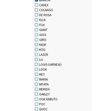
CADEX
COLNAGO
DE ROSA
fizi:k
FUJI
GIANT
GIOS
GIRO
KASK
KOO
LAZER
Liv
LOUIS GARNEAU
LOOK
MET
MARIN
MIYATA
MERIDA
OAKLEY
OGK KABUTO
POC
QUOC