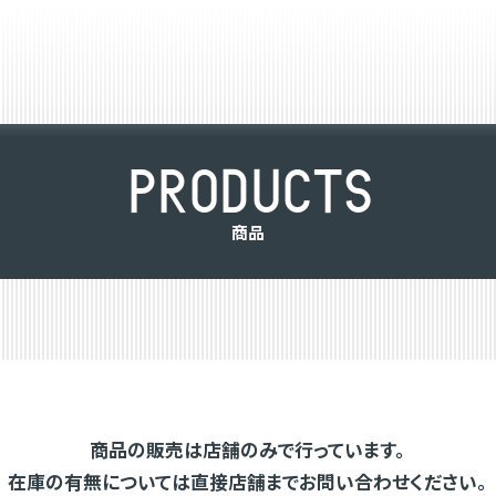
P
R
O
D
U
C
T
S
商
品
商品の販売は店舗のみで行っています。
在庫の有無については直接店舗までお問い合わせください。