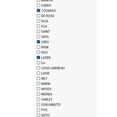
CADEX
COLNAGO
DE ROSA
fizi:k
FUJI
GIANT
GIOS
GIRO
KASK
KOO
LAZER
Liv
LOUIS GARNEAU
LOOK
MET
MARIN
MIYATA
MERIDA
OAKLEY
OGK KABUTO
POC
QUOC