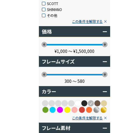
SCOTT
SHIMANO
その他
この条件を解除する
価格
ー
¥1,000
〜
¥1,500,000
フレームサイズ
ー
300
〜
580
カラー
ー
この条件を解除する
フレーム素材
ー