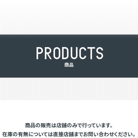
P
R
O
D
U
C
T
S
商
品
商品の販売は店舗のみで行っています。
在庫の有無については直接店舗までお問い合わせください。