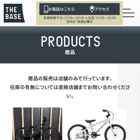
お電話はこちら
アクセス
営業時間 平日：12:00～20:00 土日祝：10:00～20:00
定休日：毎週金曜日
P
R
O
D
U
C
T
S
商
品
商品の販売は店舗のみで行っています。
在庫の有無については直接店舗までお問い合わせくださ
い。