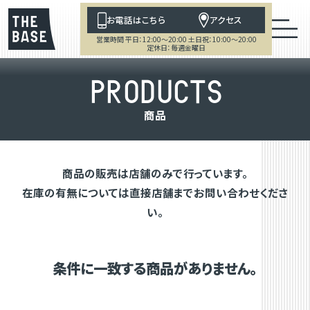
お電話はこちら
アクセス
営業時間 平日：12:00～20:00 土日祝：10:00～20:00
定休日：毎週金曜日
P
R
O
D
U
C
T
S
商
品
商品の販売は店舗のみで行っています。
在庫の有無については直接店舗までお問い合わせくださ
い。
条件に一致する商品がありません。