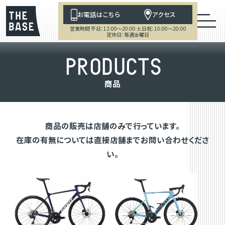
お電話はこちら
アクセス
営業時間 平日：12:00～20:00 土日祝：10:00～20:00
定休日：毎週金曜日
P
R
O
D
U
C
T
S
商
品
商品の販売は店舗のみで行っています。
在庫の有無については直接店舗までお問い合わせくださ
い。