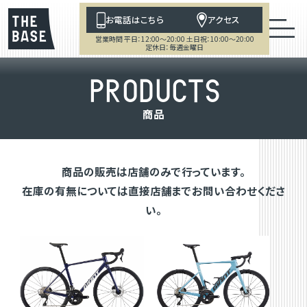
お電話はこちら
アクセス
営業時間 平日：12:00～20:00 土日祝：10:00～20:00
定休日：毎週金曜日
P
R
O
D
U
C
T
S
商
品
商品の販売は店舗のみで行っています。
在庫の有無については直接店舗までお問い合わせくださ
い。