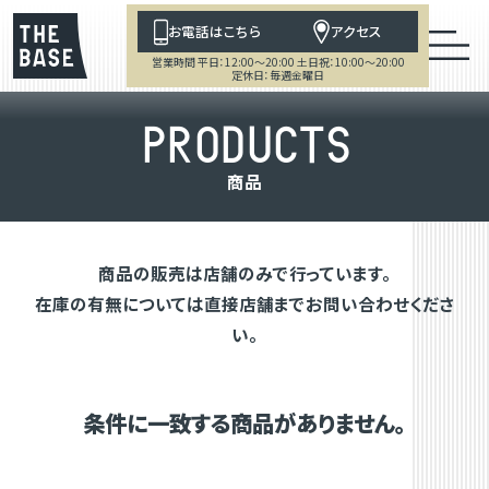
お電話はこちら
アクセス
営業時間 平日：12:00～20:00 土日祝：10:00～20:00
定休日：毎週金曜日
P
R
O
D
U
C
T
S
商
品
商品の販売は店舗のみで行っています。
在庫の有無については直接店舗までお問い合わせくださ
い。
条件に一致する商品がありません。