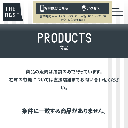
お電話はこちら
アクセス
営業時間 平日：12:00～20:00 土日祝：10:00～20:00
定休日：毎週金曜日
P
R
O
D
U
C
T
S
商
品
商品の販売は店舗のみで行っています。
在庫の有無については直接店舗までお問い合わせくださ
い。
条件に一致する商品がありません。