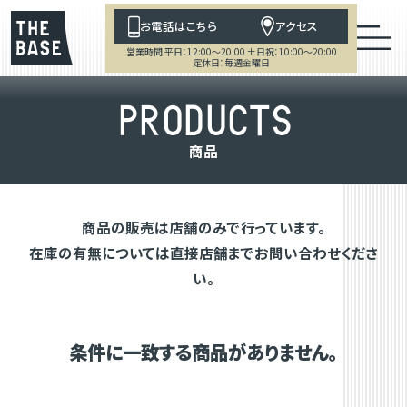
お電話はこちら
アクセス
営業時間 平日：12:00～20:00 土日祝：10:00～20:00
定休日：毎週金曜日
P
R
O
D
U
C
T
S
商
品
商品の販売は店舗のみで行っています。
在庫の有無については直接店舗までお問い合わせくださ
い。
条件に一致する商品がありません。