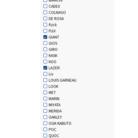
CADEX
COLNAGO
DE ROSA
fizi:k
FUJI
GIANT
GIOS
GIRO
KASK
KOO
LAZER
Liv
LOUIS GARNEAU
LOOK
MET
MARIN
MIYATA
MERIDA
OAKLEY
OGK KABUTO
POC
QUOC