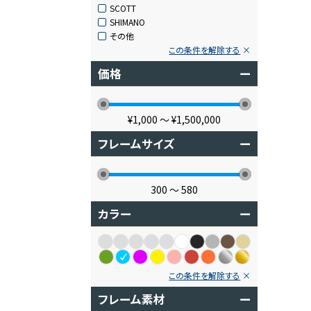
SCOTT
SHIMANO
その他
この条件を解除する
価格
ー
¥1,000
〜
¥1,500,000
フレームサイズ
ー
300
〜
580
カラー
ー
この条件を解除する
フレーム素材
ー