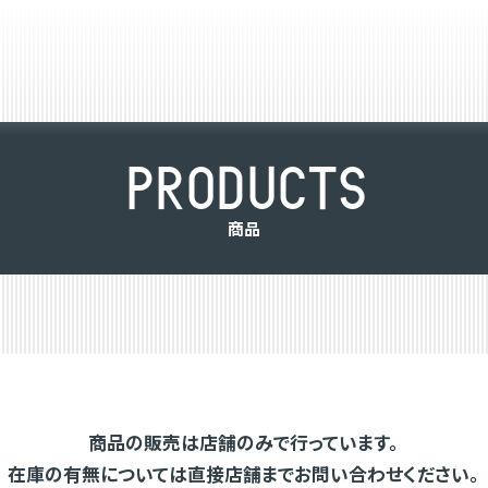
P
R
O
D
U
C
T
S
商
品
商品の販売は店舗のみで行っています。
在庫の有無については直接店舗までお問い合わせください。