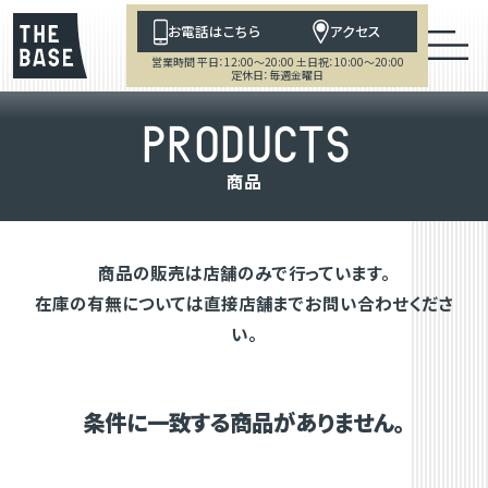
お電話はこちら
アクセス
営業時間 平日：12:00～20:00 土日祝：10:00～20:00
定休日：毎週金曜日
P
R
O
D
U
C
T
S
商
品
商品の販売は店舗のみで行っています。
在庫の有無については直接店舗までお問い合わせくださ
い。
条件に一致する商品がありません。