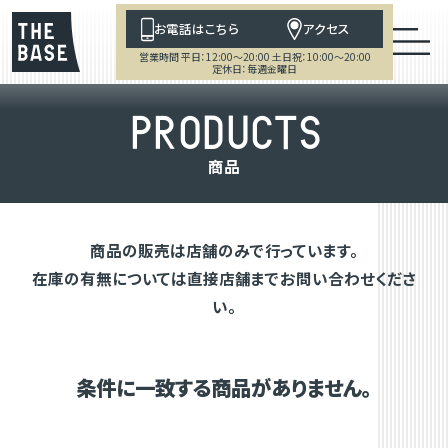
お電話はこちら
アクセス
営業時間 平日：12:00～20:00 土日祝：10:00～20:00
定休日：毎週金曜日
P
R
O
D
U
C
T
S
商
品
商品の販売は店舗のみで行っています。
在庫の有無については直接店舗までお問い合わせくださ
い。
条件に一致する商品がありません。