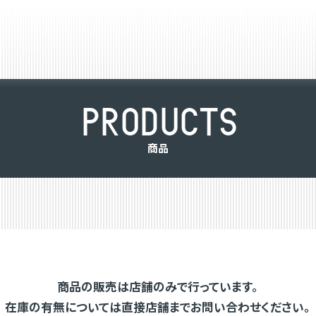
P
R
O
D
U
C
T
S
商
品
商品の販売は店舗のみで行っています。
在庫の有無については直接店舗までお問い合わせください。