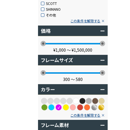
SCOTT
SHIMANO
その他
この条件を解除する
価格
ー
¥1,000
〜
¥1,500,000
フレームサイズ
ー
300
〜
580
カラー
ー
この条件を解除する
フレーム素材
ー