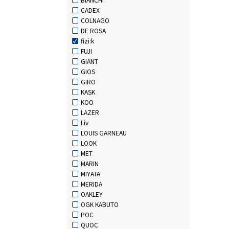
CADEX
COLNAGO
DE ROSA
fizi:k
FUJI
GIANT
GIOS
GIRO
KASK
KOO
LAZER
Liv
LOUIS GARNEAU
LOOK
MET
MARIN
MIYATA
MERIDA
OAKLEY
OGK KABUTO
POC
QUOC