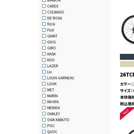
CADEX
COLNAGO
DE ROSA
fizi:k
FUJI
GIANT
GIOS
GIRO
KASK
KOO
LAZER
Liv
26TC
LOUIS GARNEAU
カラー
LOOK
MET
サイズ
MARIN
本体価
MIYATA
税込価
MERIDA
OAKLEY
OGK KABUTO
POC
QUOC