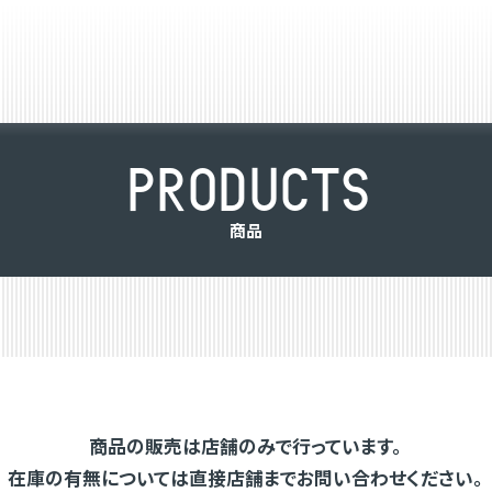
P
R
O
D
U
C
T
S
商
品
商品の販売は店舗のみで行っています。
在庫の有無については直接店舗までお問い合わせください。