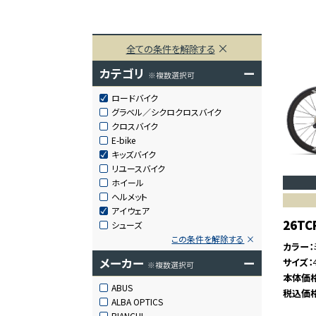
全ての条件を解除する
カテゴリ
ー
※複数選択可
ロードバイク
グラベル／シクロクロスバイク
クロスバイク
E-bike
キッズバイク
リユースバイク
ホイール
ヘルメット
アイウェア
26TC
シューズ
この条件を解除する
カラー
メーカー
ー
サイズ
※複数選択可
本体価
ABUS
税込価
ALBA OPTICS
BIANCHI