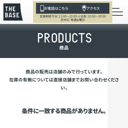
お電話はこちら
アクセス
営業時間 平日：12:00～20:00 土日祝：10:00～20:00
定休日：毎週金曜日
P
R
O
D
U
C
T
S
商
品
商品の販売は店舗のみで行っています。
在庫の有無については直接店舗までお問い合わせくださ
い。
条件に一致する商品がありません。