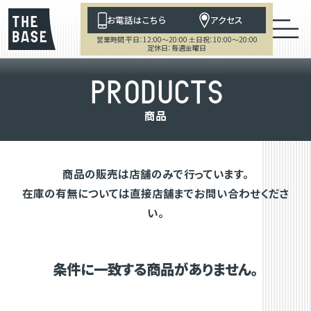
お電話はこちら
アクセス
営業時間 平日：12:00～20:00 土日祝：10:00～20:00
定休日：毎週金曜日
P
R
O
D
U
C
T
S
商
品
商品の販売は店舗のみで行っています。
在庫の有無については直接店舗までお問い合わせくださ
い。
条件に一致する商品がありません。