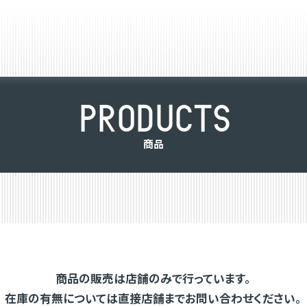
P
R
O
D
U
C
T
S
商
品
商品の販売は店舗のみで行っています。
在庫の有無については直接店舗までお問い合わせください。