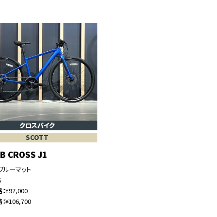
クロスバイク
SCOTT
UB CROSS J1
ブルーマット
S
格
¥97,000
格
¥106,700