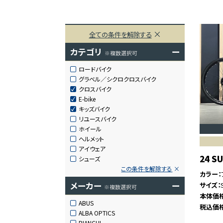
全ての条件を解除する
カテゴリ
ー
※複数選択可
ロードバイク
グラベル／シクロクロスバイク
クロスバイク
E-bike
キッズバイク
リユースバイク
ホイール
ヘルメット
アイウェア
24 S
シューズ
この条件を解除する
カラー
メーカー
ー
サイズ
※複数選択可
本体価
ABUS
税込価
ALBA OPTICS
BIANCHI