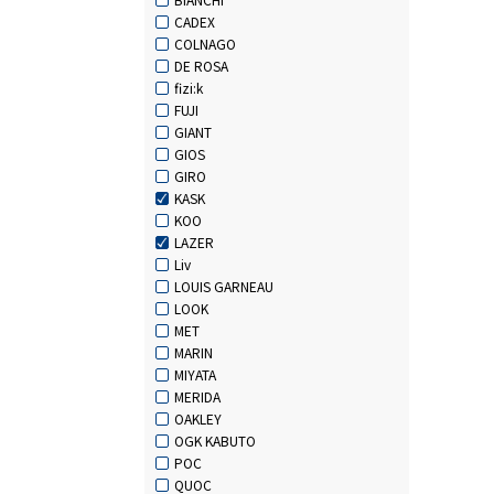
CADEX
COLNAGO
DE ROSA
fizi:k
FUJI
GIANT
GIOS
GIRO
KASK
KOO
LAZER
Liv
LOUIS GARNEAU
LOOK
MET
MARIN
MIYATA
MERIDA
OAKLEY
OGK KABUTO
POC
QUOC