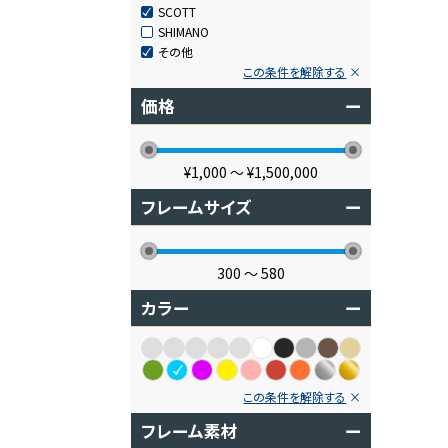
SCOTT
SHIMANO
その他
この条件を解除する
価格
ー
¥1,000
〜
¥1,500,000
フレームサイズ
ー
300
〜
580
カラー
ー
この条件を解除する
フレーム素材
ー