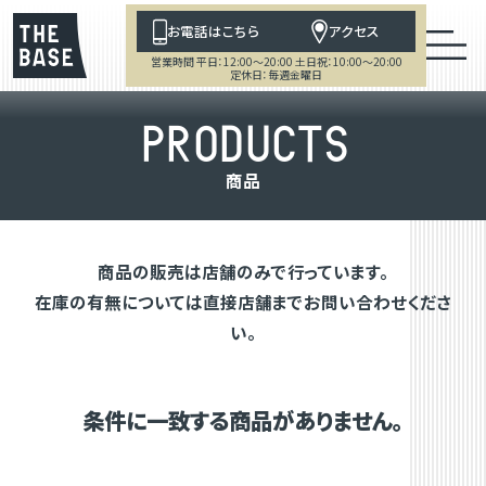
お電話はこちら
アクセス
営業時間 平日：12:00～20:00 土日祝：10:00～20:00
定休日：毎週金曜日
P
R
O
D
U
C
T
S
商
品
商品の販売は店舗のみで行っています。
在庫の有無については直接店舗までお問い合わせくださ
い。
条件に一致する商品がありません。