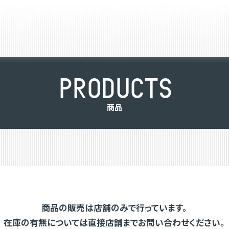
P
R
O
D
U
C
T
S
商
品
商品の販売は店舗のみで行っています。
在庫の有無については直接店舗までお問い合わせください。