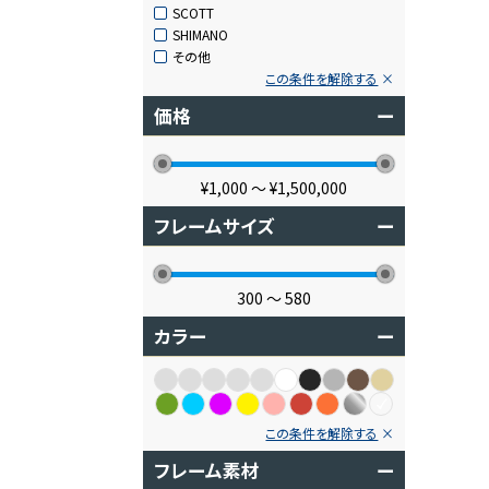
SCOTT
SHIMANO
その他
この条件を解除する
価格
ー
¥1,000
〜
¥1,500,000
フレームサイズ
ー
300
〜
580
カラー
ー
この条件を解除する
フレーム素材
ー