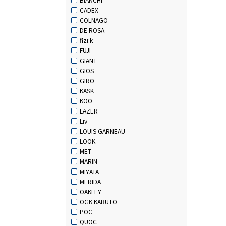
CADEX
COLNAGO
DE ROSA
fizi:k
FUJI
GIANT
GIOS
GIRO
KASK
KOO
LAZER
Liv
LOUIS GARNEAU
LOOK
MET
MARIN
MIYATA
MERIDA
OAKLEY
OGK KABUTO
POC
QUOC