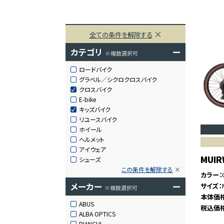
全ての条件を解除する
カテゴリ
ー
※複数選択可
ロードバイク
グラベル／シクロクロスバイク
クロスバイク
E-bike
キッズバイク
リユースバイク
ホイール
ヘルメット
アイウェア
MUIR
シューズ
この条件を解除する
カラー
メーカー
ー
サイズ
※複数選択可
本体価
ABUS
税込価
ALBA OPTICS
BIANCHI