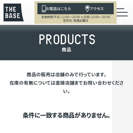
お電話はこちら
アクセス
営業時間 平日：12:00～20:00 土日祝：10:00～20:00
定休日：毎週金曜日
P
R
O
D
U
C
T
S
商
品
商品の販売は店舗のみで行っています。
在庫の有無については直接店舗までお問い合わせくださ
い。
条件に一致する商品がありません。