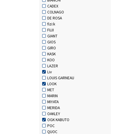
CADEX
COLNAGO
DE ROSA
fizi:k
FUJI
GIANT
GIOS
GIRO
KASK
KOO
LAZER
Liv
LOUIS GARNEAU
LOOK
MET
MARIN
MIYATA
MERIDA
OAKLEY
OGK KABUTO
POC
QUOC