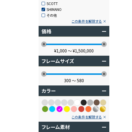
SCOTT
SHIMANO
その他
この条件を解除する
価格
ー
¥1,000
〜
¥1,500,000
フレームサイズ
ー
300
〜
580
カラー
ー
この条件を解除する
フレーム素材
ー