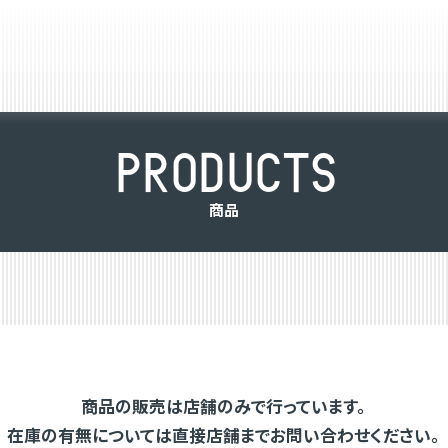
P
R
O
D
U
C
T
S
商
品
商品の販売は店舗のみで行っています。
在庫の有無については直接店舗までお問い合わせください。