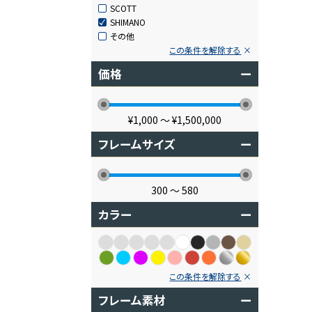
SCOTT
SHIMANO
その他
この条件を解除する
価格
ー
¥1,000
〜
¥1,500,000
フレームサイズ
ー
300
〜
580
カラー
ー
この条件を解除する
フレーム素材
ー