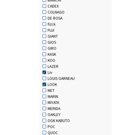
CADEX
COLNAGO
DE ROSA
fizi:k
FUJI
GIANT
GIOS
GIRO
KASK
KOO
LAZER
Liv
LOUIS GARNEAU
LOOK
MET
MARIN
MIYATA
MERIDA
OAKLEY
OGK KABUTO
POC
QUOC