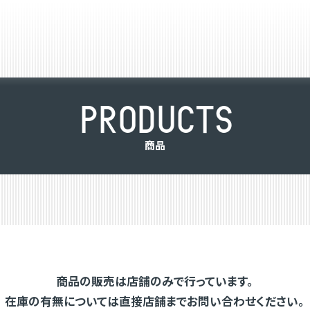
P
R
O
D
U
C
T
S
商
品
商品の販売は店舗のみで行っています。
在庫の有無については直接店舗までお問い合わせください。