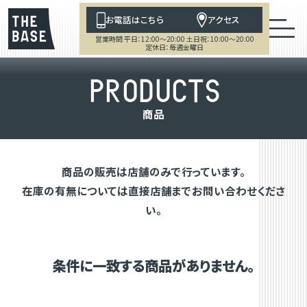
お電話はこちら
アクセス
営業時間 平日：12:00～20:00 土日祝：10:00～20:00
定休日：毎週金曜日
P
R
O
D
U
C
T
S
商
品
商品の販売は店舗のみで行っています。
在庫の有無については直接店舗までお問い合わせくださ
い。
条件に一致する商品がありません。