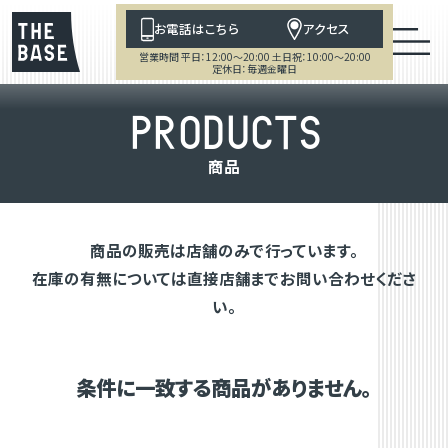
お電話はこちら
アクセス
営業時間 平日：12:00～20:00 土日祝：10:00～20:00
定休日：毎週金曜日
P
R
O
D
U
C
T
S
商
品
商品の販売は店舗のみで行っています。
在庫の有無については直接店舗までお問い合わせくださ
い。
条件に一致する商品がありません。